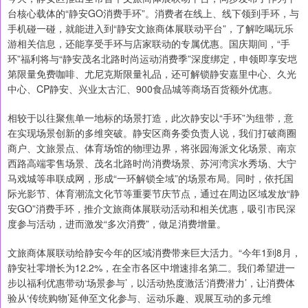
台核心载体的“静安GO消费手环”。消费者在线上、线下领到手环，与
手机碰一碰，就能进入到“静安文旅商体展联动平台”，了解吃喝玩乐
游相关信息，还能享受手环与店家联动的专属优惠。国庆期间，“手
环”福利将与“静安茂名北路时尚运动消费季”深度绑定，申领即享安垲
第限量免费咖啡、尤尼克斯限量礼品，还可解锁静安嘉里中心、久光
中心、CP静安、兴业太古汇、900食品城等商场百货额外优惠。
相较于以往聚焦单一地标的场景打造，此次静安以“手环”为纽带，意
在实现场景创新的多维突破。静安区商务委负责人说，我们打破商圈
商户、文旅景点、体育场馆的物理边界，将张园海派文化场景、南京
西路高端零售场景、茂名北路时尚消费场景、苏河湾滨水秀场、大宁
马戏城等串联成网，形成“一环解锁全域”的场景布局。同时，依托国
际光影节、体育潮流文化节等重要节庆节点，通过在周边区域发放“静
安GO”消费手环，推介文旅商体展联动活动和相关优惠，吸引市民深
度参与活动，进而激发“多次消费”，做足消费增量。
文旅商体展联动给静安今年的区域消费带来巨大活力。“今年1到8月，
静安社零增长为12.2%，在全市各区中增速排名第二。我们希望进一
步以福利优惠带动‘场景参与’，以活动热度激活‘消费潜力’，让消费体
验从‘传统购物’延伸至文化参与、运动乐趣、观展互动的多元维