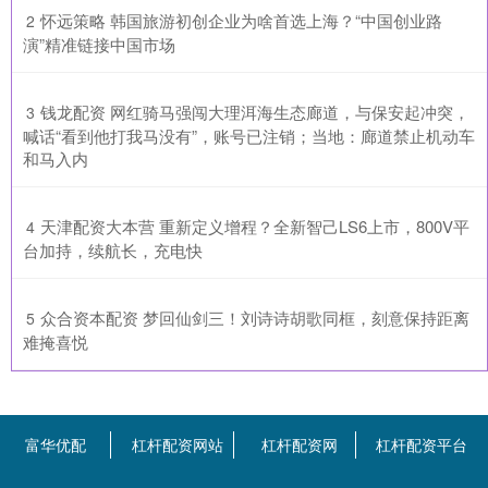
​怀远策略 韩国旅游初创企业为啥首选上海？“中国创业路
2
演”精准链接中国市场
​钱龙配资 网红骑马强闯大理洱海生态廊道，与保安起冲突，
3
喊话“看到他打我马没有”，账号已注销；当地：廊道禁止机动车
和马入内
​天津配资大本营 重新定义增程？全新智己LS6上市，800V平
4
台加持，续航长，充电快
​众合资本配资 梦回仙剑三！刘诗诗胡歌同框，刻意保持距离
5
难掩喜悦
富华优配
杠杆配资网站
杠杆配资网
杠杆配资平台