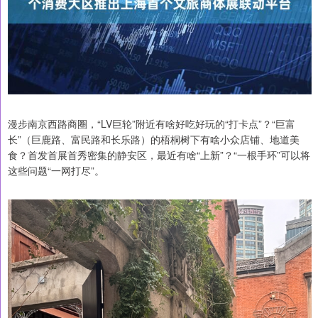
漫步南京西路商圈，“LV巨轮”附近有啥好吃好玩的“打卡点”？“巨富
长”（巨鹿路、富民路和长乐路）的梧桐树下有啥小众店铺、地道美
食？首发首展首秀密集的静安区，最近有啥“上新”？“一根手环”可以将
这些问题“一网打尽”。