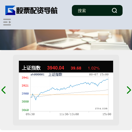
上证指数
3940.04
39.68
1.02%