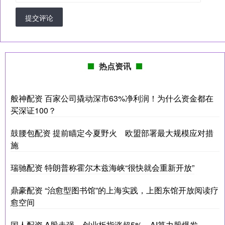
提交评论
热点资讯
般神配资 百家公司撬动深市63%净利润！为什么资金都在
买深证100？
鼓腰包配资 提前瞄定今夏野火 欧盟部署最大规模应对措
施
瑞驰配资 特朗普称霍尔木兹海峡“很快就会重新开放”
鼎豪配资 “治愈型图书馆”的上海实践，上图东馆开放阅读疗
愈空间
国人配资 A股走强，创业板指涨超5%，AI算力股爆发