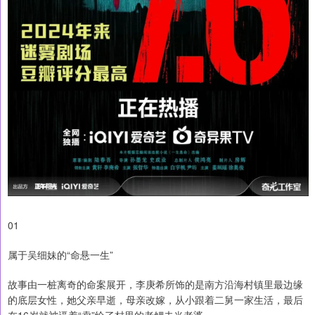
01
属于吴细妹的“命悬一生”
故事由一桩离奇的命案展开，李庚希所饰的是南方沿海村镇里最边缘
的底层女性，她父亲早逝，母亲改嫁，从小跟着二舅一家生活，最后