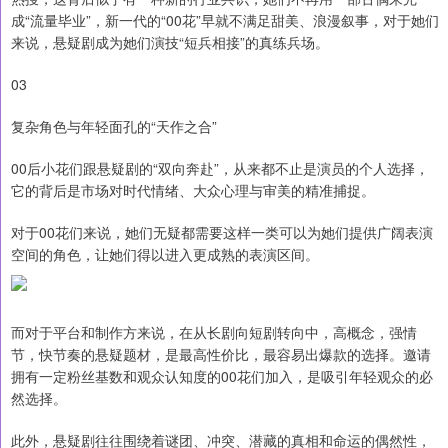
成“流量毕业”，新一代的“00花”早就不满足甜美、浪漫叙事，对于她们
来说，悬疑剧成为她们演技“短兵相接”的真练兵场。
03
复杂角色与年轻面孔的“天作之合”
00后小花们跟悬疑剧的“双向奔赴”，从来都不止是演员的个人选择，
它的背后是市场对时代情绪、大众心理与审美的精准捕捉。
对于00花们来说，她们无疑都需要这样一类可以为她们提供广阔表演
空间的角色，让她们得以进入更成熟的表演区间。
而对于平台和制作方来说，在从长剧向短剧转向中，高概念，强情
节，快节奏的悬疑题材，是最高性价比，最容易出爆款的选择。邀请
拥有一定粉丝基数和观众认知度的00花们加入，是吸引年轻观众的必
然选择。
此外，悬疑剧往往围绕着谜团、冲突、潜藏的真相和命运的偶然性，