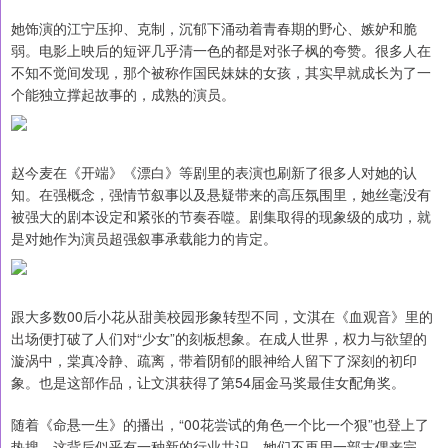
她饰演的江宁压抑、克制，沉郁下涌动着青春期的野心、嫉妒和脆
弱。电影上映后的短评几乎清一色的都是对张子枫的夸赞。很多人在
不知不觉间发现，那个被称作国民妹妹的女孩，其实早就成长为了一
个能独立撑起故事的，成熟的演员。
赵今麦在《开端》《漂白》等剧里的表演也刷新了很多人对她的认
知。在强概念，强情节叙事以及悬疑带来的高压氛围里，她丝毫没有
被强大的剧本设定和紧张的节奏吞噬。剧集取得的现象级的成功，就
是对她作为演员超强叙事承载能力的肯定。
跟大多数00后小花从甜美校园形象转型不同，文淇在《血观音》里的
出场便打破了人们对“少女”的刻板想象。在成人世界，权力与欲望的
漩涡中，棠真冷静、疏离，带着阴郁的眼神给人留下了深刻的初印
象。也是这部作品，让文淇获得了第54届金马奖最佳女配角奖。
随着《命悬一生》的播出，“00花尝试的角色一个比一个狠”也登上了
热搜，这背后似乎有一种新的行业共识，她们不再用一部古偶来完