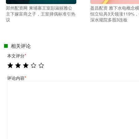
郑州配资网 柬埔寨王室彭淑丽雅公
盈昌配资 雅下水电概念
主下嫁富商之子，王室择偶标准引热
恒立钻具3天领涨119%
议
深水规院多股3连板
相关评论
本文评分
*
评论内容
*