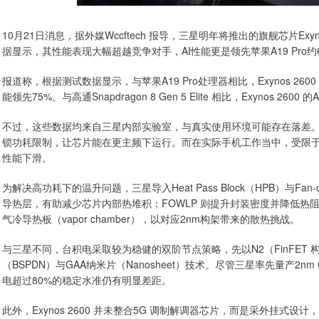
10月21日消息，据外媒Wccftech 报导，三星明年将推出的旗舰芯片Exyn
据显示，其性能表现大幅超越竞争对手，AI性能更是领先苹果A19 Pro约
报道称，根据测试数据显示，与苹果A19 Pro处理器相比，Exynos 2600
能领先75%。与高通Snapdragon 8 Gen 5 Elite 相比，Exynos 26
不过，这些数据均来自三星内部实验室，与真实使用环境可能存在落差
锁功耗限制，让芯片能在更主频下运行。而在实际手机工作当中，受限于散热条件，
性能下滑。
为解决高功耗下的温升问题，三星导入Heat Pass Block（HPB）与Fan-out 
导热层，有助减少芯片内部热堆积；FOWLP 则提升封装密度并降低热阻。市
气冷导热板（vapor chamber），以对应2nm构架带来的散热挑战。
与三星不同，台积电采取较为稳健的双阶节点策略，先以N2（FinFET 
（BSPDN）与GAA纳米片（Nanosheet）技术。尽管三星率先量产2
电超过80%的稳定水准仍有明显差距。
此外，Exynos 2600 并未整合5G 调制解调器芯片，而是采外挂