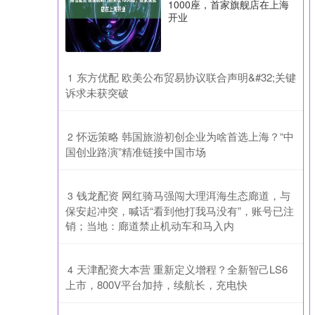
1000座，首家旗舰店在上海
开业
​东方优配 欧美公布贸易协议联合声明&#32;关键
1
诉求未获突破
​怀远策略 韩国旅游初创企业为啥首选上海？“中
2
国创业路演”精准链接中国市场
​钱龙配资 网红骑马强闯大理洱海生态廊道，与
3
保安起冲突，喊话“看到他打我马没有”，账号已注
销；当地：廊道禁止机动车和马入内
​天津配资大本营 重新定义增程？全新智己LS6
4
上市，800V平台加持，续航长，充电快