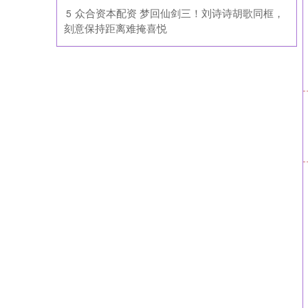
​众合资本配资 梦回仙剑三！刘诗诗胡歌同框，
5
刻意保持距离难掩喜悦