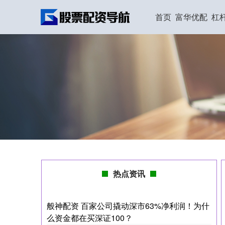
首页
富华优配
杠
热点资讯
般神配资 百家公司撬动深市63%净利润！为什
么资金都在买深证100？