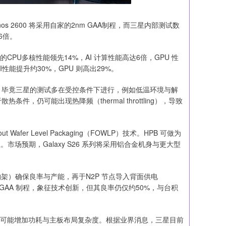
os 2600 将采用自家的2nm GAA制程，而三星内部测试数
6倍。
 的CPU多核性能领先14%，AI 计算性能高达6倍，GPU 性
00 的AI性能提升约30%，GPU 则高出29%。
。毕竟三星的测试多在受控条件下进行，例如低温环境与解
仍可能出现热降频（thermal throttling），导致
Wafer Level Packaging（FOWLP）技术。HPB 可做为
场预期，Galaxy S26 系列将采用铝合金机身与更大型
构架）确保良率与产能，再于N2P 节点导入背面供电
nm GAA 制程，象征技术创新，但其良率仍仅约50%，与台积
式设计，可能增加功耗与主板布局复杂度。根据业界消息，三星目前