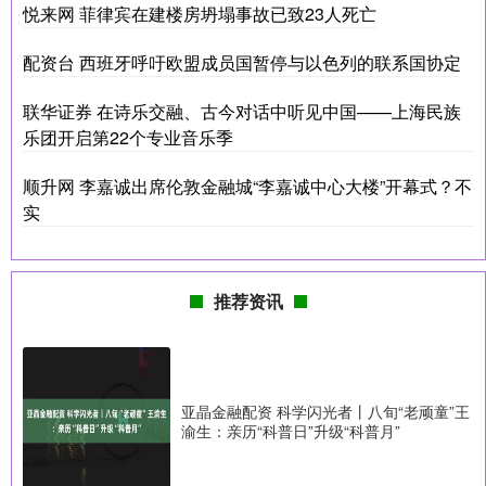
悦来网 菲律宾在建楼房坍塌事故已致23人死亡
配资台 西班牙呼吁欧盟成员国暂停与以色列的联系国协定
联华证券 在诗乐交融、古今对话中听见中国——上海民族
乐团开启第22个专业音乐季
顺升网 李嘉诚出席伦敦金融城“李嘉诚中心大楼”开幕式？不
实
推荐资讯
亚晶金融配资 科学闪光者丨八旬“老顽童”王
渝生：亲历“科普日”升级“科普月”