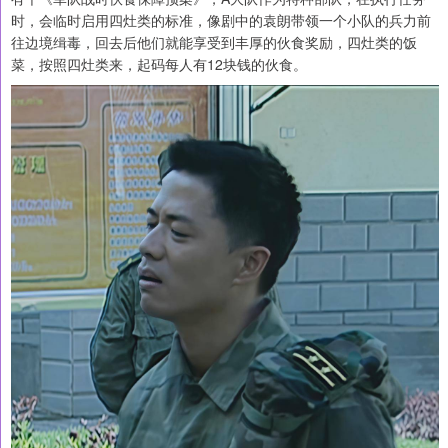
时，会临时启用四灶类的标准，像剧中的袁朗带领一个小队的兵力前
往边境缉毒，回去后他们就能享受到丰厚的伙食奖励，四灶类的饭
菜，按照四灶类来，起码每人有12块钱的伙食。