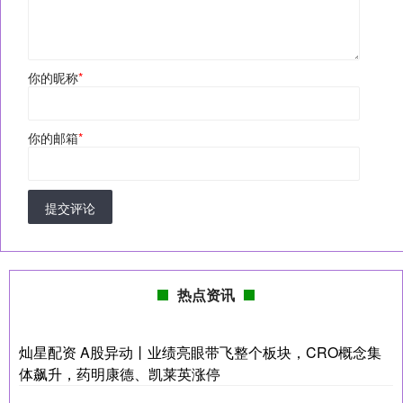
你的昵称
*
你的邮箱
*
提交评论
热点资讯
灿星配资 A股异动丨业绩亮眼带飞整个板块，CRO概念集
体飙升，药明康德、凯莱英涨停