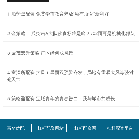
​顺势盈配资 免费学前教育释放“幼有所育”新利好
1
​金策略 士兵突击A大队伙食标准是啥？702团可是机械化部队
2
​鼎茂宏升策略 厂区缘何成风景
3
​富深所配资 大风＋暴雨双预警齐发，局地有雷暴大风等强对
4
流天气
​策略盈配资 宝坻青年的青春告白：我与城市共成长
5
富华优配
杠杆配资网站
杠杆配资网
杠杆配资平台