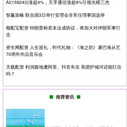
AI(159243)涨超4%，天孚通信涨超9%引领光模三杰
智赢策略 联合国3日举行安理会非常任理事国选举
顺配宝配资 特朗普称若未达成协议，将加大对伊朗军事打
击
资生网配资 人生巡礼，时代礼物：《海之韵》屠巴海从艺
70周年作品音乐会
天载配资 利润腹地遭阿里、抖音夹击 美团护城河还能扛住
吗？
推荐资讯