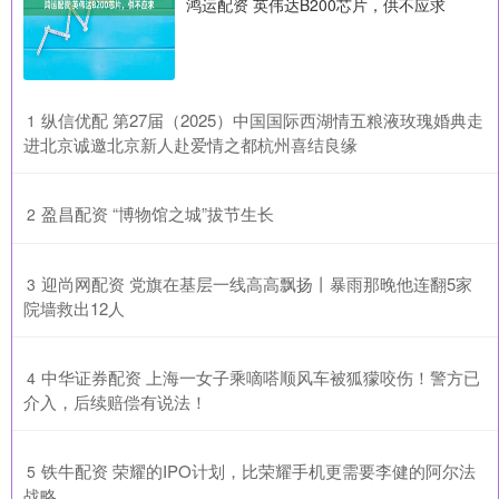
鸿运配资 英伟达B200芯片，供不应求
​纵信优配 第27届（2025）中国国际西湖情五粮液玫瑰婚典走
1
进北京诚邀北京新人赴爱情之都杭州喜结良缘
​盈昌配资 “博物馆之城”拔节生长
2
​迎尚网配资 党旗在基层一线高高飘扬丨暴雨那晚他连翻5家
3
院墙救出12人
​中华证券配资 上海一女子乘嘀嗒顺风车被狐獴咬伤！警方已
4
介入，后续赔偿有说法！
​铁牛配资 荣耀的IPO计划，比荣耀手机更需要李健的阿尔法
5
战略。