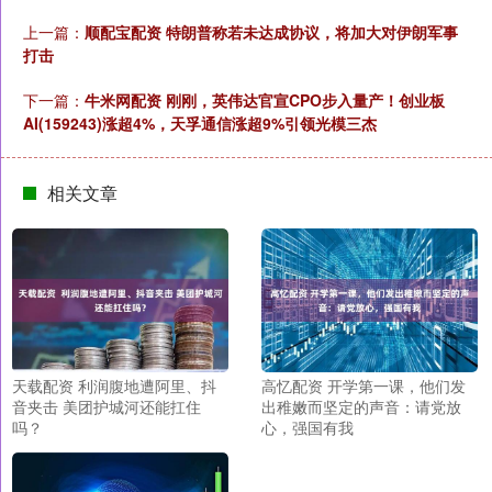
上一篇：
顺配宝配资 特朗普称若未达成协议，将加大对伊朗军事
打击
下一篇：
牛米网配资 刚刚，英伟达官宣CPO步入量产！创业板
AI(159243)涨超4%，天孚通信涨超9%引领光模三杰
相关文章
天载配资 利润腹地遭阿里、抖
高忆配资 开学第一课，他们发
音夹击 美团护城河还能扛住
出稚嫩而坚定的声音：请党放
吗？
心，强国有我