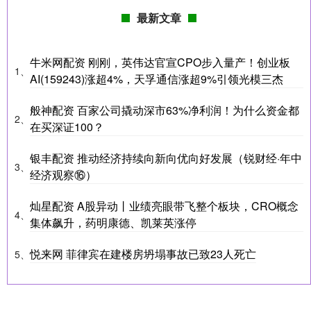
最新文章
牛米网配资 刚刚，英伟达官宣CPO步入量产！创业板
1、
AI(159243)涨超4%，天孚通信涨超9%引领光模三杰
般神配资 百家公司撬动深市63%净利润！为什么资金都
2、
在买深证100？
银丰配资 推动经济持续向新向优向好发展（锐财经·年中
3、
经济观察⑯）
灿星配资 A股异动丨业绩亮眼带飞整个板块，CRO概念
4、
集体飙升，药明康德、凯莱英涨停
悦来网 菲律宾在建楼房坍塌事故已致23人死亡
5、