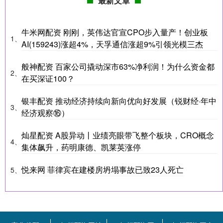
最新文章
牛米网配资 刚刚，英伟达官宣CPO步入量产！创业板
1、
AI(159243)涨超4%，天孚通信涨超9%引领光模三杰
般神配资 百家公司撬动深市63%净利润！为什么资金都
2、
在买深证100？
银丰配资 推动经济持续向新向优向好发展（锐财经·年中
3、
经济观察⑯）
灿星配资 A股异动丨业绩亮眼带飞整个板块，CRO概念
4、
集体飙升，药明康德、凯莱英涨停
悦来网 菲律宾在建楼房坍塌事故已致23人死亡
5、